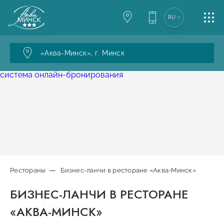
RU
АКВАПАРК
«Аква-Минск»,
г. Минск
МЕРОПРИЯТИЯ
система онлайн-бронирования
РЕСТОРАНЫ
УСЛУГИ
КОНТАКТЫ
Рестораны
Бизнес-ланчи в ресторане «Аква-Минск»
БИЗНЕС-ЛАНЧИ В РЕСТОРАНЕ
Версия для слабовидящих
«АКВА-МИНСК»